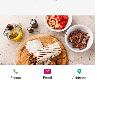
Phone
Email
Address
Izgara
Kebap Harçları
Etin baharatla mükemmel uyumu…
Izgara harçları ile yumuşacık, mangal