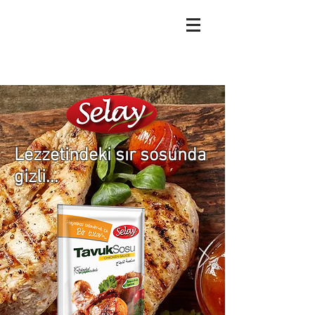
Lezzetindeki sır sosunda
gizli...