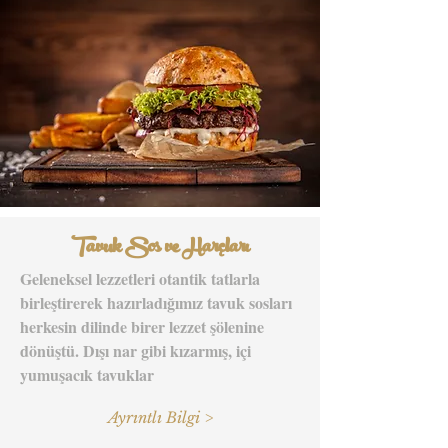
Tavuk Sos ve Harçları
Geleneksel lezzetleri otantik tatlarla
birleştirerek hazırladığımız tavuk sosları
herkesin dilinde birer lezzet şölenine
dönüştü. Dışı nar gibi kızarmış, içi
yumuşacık tavuklar
Ayrıntlı Bilgi >