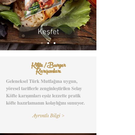
Keşfet
Köfte / Burger
Karışımları
Geleneksel Türk Mutfağına uygun,
yöresel tariflerle zenginleştirilen Selay
Köfte karışımları eşsiz lezzette pratik
köfte hazırlamanın kolaylığını sunuyor.
Ayrıntlı Bilgi >