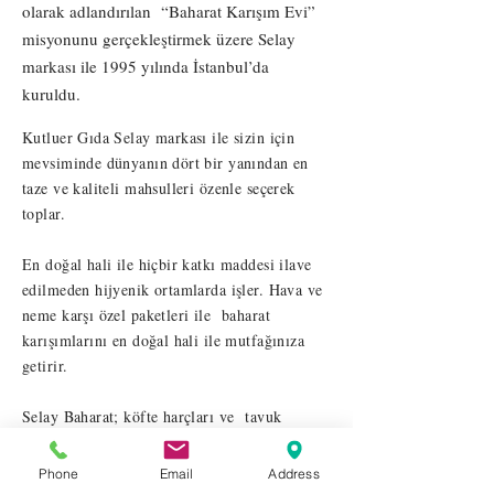
olarak adlandırılan “Baharat Karışım Evi”
misyonunu gerçekleştirmek üzere Selay
markası ile 1995 yılında İstanbul’da
kuruldu.
Kutluer Gıda Selay markası ile sizin için
mevsiminde dünyanın dört bir yanından en
taze ve kaliteli mahsulleri özenle seçerek
toplar.
En doğal hali ile hiçbir katkı maddesi ilave
edilmeden hijyenik ortamlarda işler. Hava ve
neme karşı özel paketleri ile baharat
karışımlarını en doğal hali ile mutfağınıza
getirir.
Selay Baharat; köfte harçları ve tavuk
sosları, çiğ köfte, kebap harçları gibi
geleneksel tatların yanında; ızgara/barbekü
Phone
Email
Address
çeşnileri ve sucuk harçları gibi yenilikçi